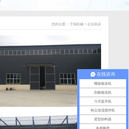
您的位置：
千瑞机械
>
企业风采
在线咨询
螺旋输送机
刮板输送机
斗式提升机
粉尘加湿搅拌机
星型卸料器
各种阀类