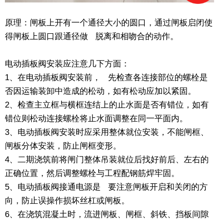
原理：闸板上开有一个通径大小的圆口，通过闸板启闭使
得闸板上圆口跟通径做 脱离和相吻合的动作。
电动插板阀安装应注意几下方面：
1、在电动插板阀安装前， 先检查各连接部位的螺栓是
否因运输装卸中造成的松动，如有松动应加以紧固。
2、检查主立框与横框连结上的止水面是否有错位，如有
错位则松动连接螺栓将止水面调整在同一平面内。
3、电动插板阀安装时应采用整体就位安装，不能闸框、
闸板分体安装，防止闸框变形。
4、二期浇筑前将闸门整体吊装就位后找好前后、左右的
正确位置，然后调整螺栓与工程配钢筋焊牢固。
5、电动插板阀接通电源是 要注意闸板开启和关闭的方
向，防止误操作损坏丝杠或闸板。
6、在浇筑混凝土时，流进闸板、闸框、斜铁、挡板间隙